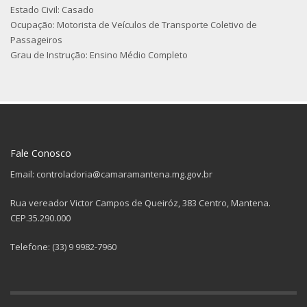
Estado Civil: Casado
Ocupação: Motorista de Veículos de Transporte Coletivo de
Passageiros
Grau de Instrução: Ensino Médio Completo
Fale Conosco
Email: controladoria@camaramantena.mg.gov.br
Rua vereador Victor Campos de Queiróz, 383 Centro, Mantena.
CEP.35.290.000
Telefone: (33) 9 9982-7960