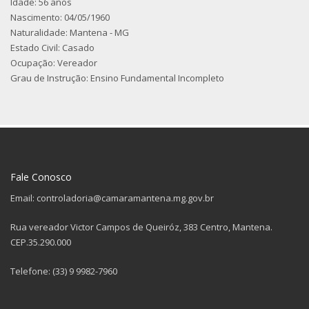
Idade: 56 anos
Nascimento: 04/05/1960
Naturalidade: Mantena - MG
Estado Civil: Casado
Ocupação: Vereador
Grau de Instrução: Ensino Fundamental Incompleto
Fale Conosco
Email: controladoria@camaramantena.mg.gov.br
Rua vereador Victor Campos de Queiróz, 383 Centro, Mantena.
CEP.35.290.000
Telefone: (33) 9 9982-7960