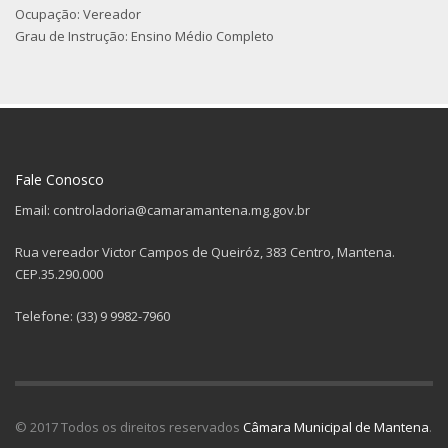
Ocupação: Vereador
Grau de Instrução: Ensino Médio Completo
Fale Conosco
Email: controladoria@camaramantena.mg.gov.br
Rua vereador Victor Campos de Queiróz, 383 Centro, Mantena.
CEP.35.290.000
Telefone: (33) 9 9982-7960
© 2017 Todos os direitos reservados
Câmara Municipal de Mantena
.