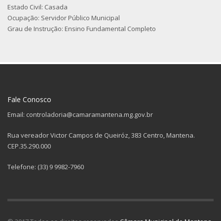
Estado Civil: Casada
Ocupação: Servidor Público Municipal
Grau de Instrução: Ensino Fundamental Completo
Fale Conosco
Email: controladoria@camaramantena.mg.gov.br
Rua vereador Victor Campos de Queiróz, 383 Centro, Mantena.
CEP.35.290.000
Telefone: (33) 9 9982-7960