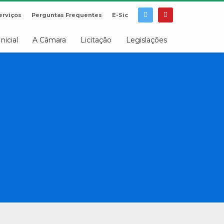
erviços
Perguntas Frequentes
E-Sic
Inicial
A Câmara
Licitação
Legislações