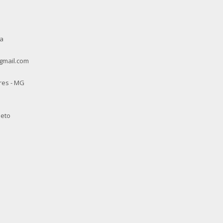
va
gmail.com
res - MG
leto